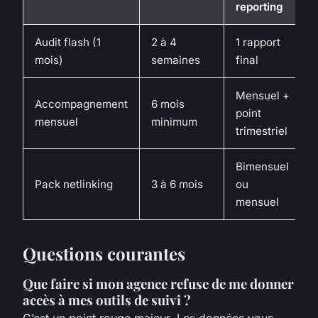
reporting
Audit flash (1
2 à 4
1 rapport
mois)
semaines
final
Mensuel +
Accompagnement
6 mois
point
mensuel
minimum
trimestriel
Bimensuel
Pack netlinking
3 à 6 mois
ou
mensuel
Questions courantes
Que faire si mon agence refuse de me donner
accès à mes outils de suivi ?