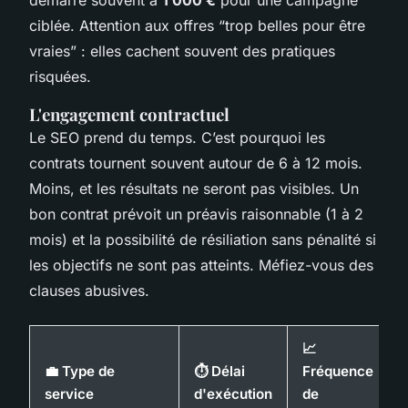
démarre souvent à
1 000 €
pour une campagne
ciblée. Attention aux offres “trop belles pour être
vraies” : elles cachent souvent des pratiques
risquées.
L'engagement contractuel
Le SEO prend du temps. C’est pourquoi les
contrats tournent souvent autour de 6 à 12 mois.
Moins, et les résultats ne seront pas visibles. Un
bon contrat prévoit un préavis raisonnable (1 à 2
mois) et la possibilité de résiliation sans pénalité si
les objectifs ne sont pas atteints. Méfiez-vous des
clauses abusives.
📈
💼 Type de
⏱️ Délai
Fréquence
service
d'exécution
de