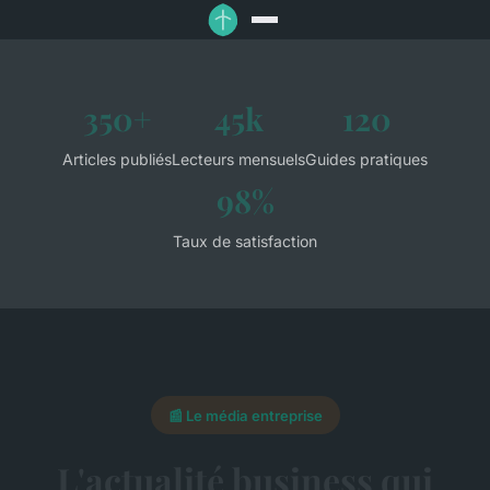
350+
45k
120
Articles publiés
Lecteurs mensuels
Guides pratiques
98%
Taux de satisfaction
📰 Le média entreprise
L'actualité business qui